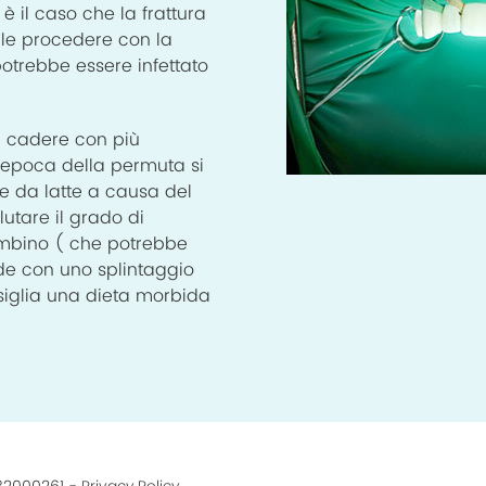
 è il caso che la frattura
tile procedere con la
otrebbe essere infettato
a cadere con più
ll’epoca della permuta si
nte da latte a causa del
utare il grado di
bambino ( che potrebbe
de con uno splintaggio
onsiglia una dieta morbida