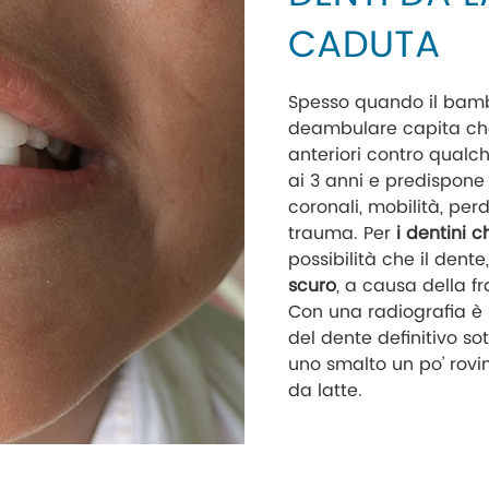
CADUTA
Spesso quando il bamb
deambulare capita che
anteriori contro qualc
ai 3 anni e predispone i
coronali, mobilità, perd
trauma. Per
i dentini 
possibilità che il dente
scuro
, a causa della f
Con una radiografia è 
del dente definitivo s
uno smalto un po’ rovi
da latte.