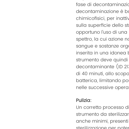
fase di decontaminazio
decontaminazione è basa
chimicofisici, per inat
sulla superficie dello 
opportuno l’uso di una
spettro, la cui azione 
sangue e sostanze organ
inserita in una idonea b
strumento deve quindi 
decontaminante (ID 213
di 40 minuti, allo scopo 
batterica, limitando po
nelle successive opera
Pulizia:
Un corretto processo di
strumento da sterilizzar
anche minimi, presenti
sterilizzazione per pot