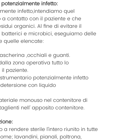
 potenzialmente infetto:
lmente infetto,intendiamo quel
 a contatto con il paziente e che
dui organici. Al fine di evitare il
i batterici e microbici, eseguiamo delle
e quelle elencate:
scherina ,occhiali e guanti.
lla zona operativa tutto lo
il paziente.
strumentario potenzialmente infetto
 detersione con liquido
ateriale monouso nel contenitore di
taglienti nell’ apposito contenitore.
zione:
 rendere sterile l’intero riunito in tutte
ome; lavandini, pianali, poltrona,