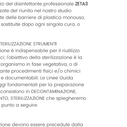
zzo del disinfettante professionale
ZETA3
izzate del riunito nel nostro studio
e delle barriere di plastica monouso,
sostituite dopo ogni singola cura, o
TERILIZZAZIONE STRUMENT
I
zione è indispensabile per il riutilizzo
i; l’obiettivo della sterilizzazione è la
rorganismo in fase vegetativa, o di
ante procedimenti fisici e/o chimici
li e documentabili. Le Linee Guida
ggi fondamentali per la preparazione
he consistono in DECONTAMINAZIONE,
NTO, STERILIZZAZIONE che spiegheremo
 punto a seguire.
zzazione devono essere precedute dalla