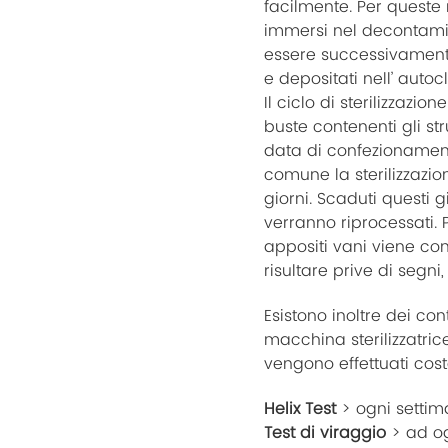
facilmente. Per queste
immersi nel decontami
essere successivamente
e depositati nell’ autoc
Il ciclo di sterilizzazio
buste contenenti gli st
data di confezionamen
comune la sterilizzazio
giorni. Scaduti questi gi
verranno riprocessati.
appositi vani viene con
risultare prive di segni,
Esistono inoltre dei cont
macchina sterilizzatric
vengono effettuati cos
Helix Test
> ogni setti
Test di viraggio
> ad og