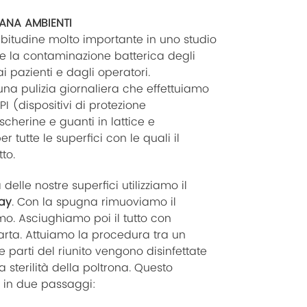
ANA AMBIENTI
abitudine molto importante in uno studio
re la contaminazione batterica degli
i pazienti e dagli operatori.
una pulizia giornaliera che effettuiamo
 (dispositivi di protezione
cherine e guanti in lattice e
 tutte le superfici con le quali il
to.
à delle nostre superfici utilizziamo il
ay
. Con la spugna rimuoviamo il
mo. Asciughiamo poi il tutto con
arta. Attuiamo la procedura tra un
 le parti del riunito vengono disinfettate
 sterilità della poltrona. Questo
 in due passaggi: