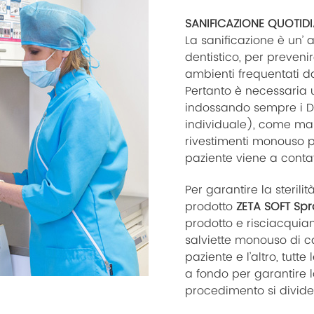
SANIFICAZIONE QUOTIDI
La sanificazione è un’ 
dentistico, per preveni
ambienti frequentati da
Pertanto è necessaria 
indossando sempre i DPI
individuale), come mas
rivestimenti monouso per
paziente viene a contat
Per garantire la sterilit
prodotto
ZETA SOFT Spr
prodotto e risciacquia
salviette monouso di c
paziente e l’altro, tutte
a fondo per garantire la
procedimento si divide