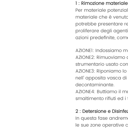
1 : Rimozione materiale
Per materiale potenzia
materiale che è venuto
potrebbe presentare resi
proliferare degli agent
azioni predefinite, com
AZIONE1: Indossiamo ma
AZIONE2: Rimuoviamo da
strumentario usato con 
AZIONE3: Riponiamo lo 
nell’ apposita vasca di
decontaminante.
AZIONE4: Buttiamo il m
smaltimento rifiuti ed i 
2 : Detersione e Disinfe
In questa fase andremo a
le sue zone operative c