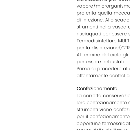
vapore/microrganismo.
preferita quella meccani
di infezione. Allo scad
strumenti nella vasca 
risciaquati per essere 
Termodisinfettore MULTI
per la disinfezione(CTR
Al termine del ciclo gli
per essere imbustati.
Prima di procedere al 
attentamente controllato
Confezionamento:
La corretta conservazio
loro confezionamento co
strumenti viene confezi
per il confezionamento 
opportune termosaldat