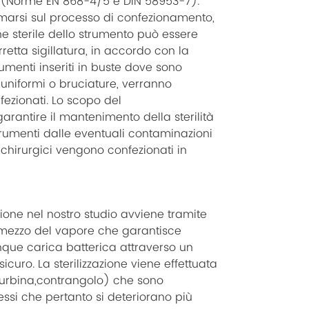
ra (Norme EN 868-4/5 e DIN 58953-7).
marsi sul processo di confezionamento,
e sterile dello strumento può essere
retta sigillatura, in accordo con la
rumenti inseriti in buste dove sono
n uniformi o bruciature, verranno
ezionati. Lo scopo del
rantire il mantenimento della sterilità
trumenti dalle eventuali contaminazioni
chirurgici vengono confezionati in
azione nel nostro studio avviene tramite
 mezzo del vapore che garantisce
nque carica batterica attraverso un
icuro. La sterilizzazione viene effettuata
turbina,contrangolo) che sono
si che pertanto si deteriorano più