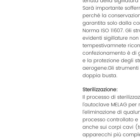
tenuta della sigillatu
Sarà importante soffer
perché la conservazion
garantita solo dalla cor
Norma ISO 11607. Gli st
evidenti sigillature no
tempestivamnete riconf
confezionamento è di ga
e la protezione degli s
aerogene.Gli strumenti 
doppia busta.
Sterilizzazione:
Il processo di sterilizz
l’autoclave MELAG per
l’eliminazione di qualu
processo controllato e s
anche sui corpi cavi (
apparecchi più comples